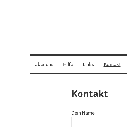
Zum
Inhalt
springen
<rypti>
<
Über uns
Hilfe
Links
Kontakt
Kontakt
Dein Name