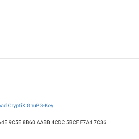
ad CryptiX GnuPG-Key
 6A4E 9C5E 8B60 AABB 4CDC 5BCF F7A4 7C36