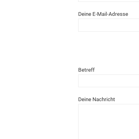
Deine E-Mail-Adresse
Bitte lasse dieses Feld lee
Bitte lasse dieses Feld lee
Bitte lasse dieses Feld lee
Betreff
Deine Nachricht