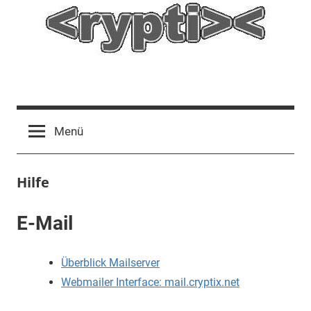
Zum
Inhalt
springen
<rypti>
<
Menü
Hilfe
E-Mail
Überblick Mailserver
Webmailer Interface: mail.cryptix.net